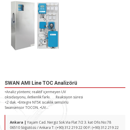
SWAN AMI Line TOC Analizörü
•Analiz yöntemi; reaktif içermeyen UV
oksidasyonu, iletkenlik farkı. Reaksiyon süresi
<2 dak. •Entegre NT5K sıcaklık sensörlü
Swansensor TOCON. •UV...
Ankara |
Yaşam Cad. Nergiz Sok.Via Flat 7/2 3. kat Ofis No:78
06510 Söğütözü / Ankara T: (+90) 312 219 22 00 F: (+90) 312 219 22